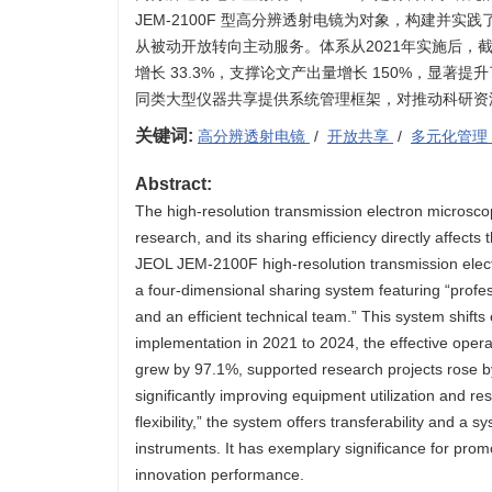
JEM-2100F 型高分辨透射电镜为对象，构建并
从被动开放转向主动服务。体系从2021年实施后，截至
增长 33.3%，支撑论文产出量增长 150%，显
同类大型仪器共享提供系统管理框架，对推动科研资
关键词:
高分辨透射电镜
/
开放共享
/
多元化管理
Abstract:
The high-resolution transmission electron microsco
research, and its sharing efficiency directly affect
JEOL JEM-2100F high-resolution transmission elect
a four-dimensional sharing system featuring “profe
and an efficient technical team.” This system shift
implementation in 2021 to 2024, the effective oper
grew by 97.1%, supported research projects rose 
significantly improving equipment utilization and re
flexibility,” the system offers transferability and 
instruments. It has exemplary significance for prom
innovation performance.