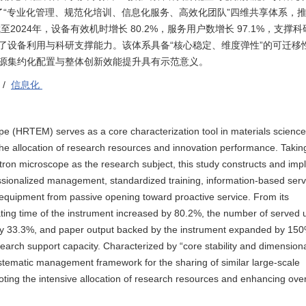
实践了“专业化管理、规范化培训、信息化服务、高效化团队”四维共享体系，
2024年，设备有效机时增长 80.2%，服务用户数增长 97.1%，支撑
著提升了设备利用与科研支撑能力。该体系具备“核心稳定、维度弹性”的可迁移
源集约化配置与整体创新效能提升具有示范意义。
/
信息化
pe (HRTEM) serves as a core characterization tool in materials science
s the allocation of research resources and innovation performance. Takin
ron microscope as the research subject, this study constructs and im
ssionalized management, standardized training, information-based serv
s equipment from passive opening toward proactive service. From its
ating time of the instrument increased by 80.2%, the number of served 
by 33.3%, and paper output backed by the instrument expanded by 150
search support capacity. Characterized by “core stability and dimension
a systematic management framework for the sharing of similar large-scale
oting the intensive allocation of research resources and enhancing over