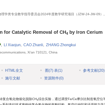
理学类专业教学指导委员会2024年度教学研究项目（JZW-24-JW-09）
 for Catalytic Removal of CH
by Iron Cerium
4
,
LI Xiaojun
,
CAO Zhanli
,
ZHANG Zhongkui
elecommunications, Xi’an 710121, China
HTML全文
图
(7)
表
(1)
参考文献
(20)
施引文献
资源附件
(0)
铈复合氧化物催化脱除CH
综合实验，通过调变Fe/Ce摩尔比制造氧空位
4
一系列表征技术将铁铈复合氧化物的形貌结构、氧空位缺陷和还原能力等