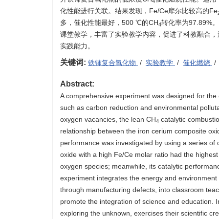
4
化性能进行关联。结果发现，Fe/Ce摩尔比较高的Fe
多，催化性能最好，500 ℃的CH
转化率为97.8
4
课堂教学，丰富了实验教学内容，促进了科教融合，
实践能力。
关键词:
铁铈复合氧化物
/
实验教学
/
催化燃烧
Abstract:
A comprehensive experiment was designed for the c
such as carbon reduction and environmental pollutan
oxygen vacancies, the lean CH
catalytic combusti
4
relationship between the iron cerium composite oxid
performance was investigated by using a series of c
oxide with a high Fe/Ce molar ratio had the highest
oxygen species; meanwhile, its catalytic performan
experiment integrates the energy and environment h
through manufacturing defects, into classroom teac
promote the integration of science and education. I
exploring the unknown, exercises their scientific cre