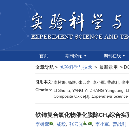
首页
期刊介绍
期刊在线
文章导航
>
实验科学与技术
> 最新录用 > DO
引用本文:
李树娜, 杨毅, 张云光, 李小军, 曹战利,
Citation:
LI Shuna, YANG Yi, ZHANG Yunguang, LI
Composite Oxide[J].
Experiment Science
铁铈复合氧化物催化脱除CH
综合实
4
,
李树娜
,
杨毅
,
张云光
,
李小军
,
曹战利
,