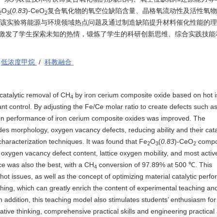
O
(
0.83
)-CeO
复合氧化物的氧空位缺陷含量、晶格氧流动性及活性氧物
2
3
2
9%。该实验将能源与环境领域热点问题及通过制造缺陷提升材料催化性能的
激发了学生探索未知的热情，锻炼了学生的科研创新思维、综合实践技能
/
低浓度甲烷
/
科教融合
atalytic removal of CH
by iron cerium composite oxide based on hot 
4
t control. By adjusting the Fe/Ce molar ratio to create defects such a
on performance of iron cerium composite oxides was improved. The
es morphology, oxygen vacancy defects, reducing ability and their cata
haracterization techniques. It was found that Fe
O
(
0.83
)-CeO
compo
2
3
2
 oxygen vacancy defect content, lattice oxygen mobility, and most activ
ce was also the best, with a CH
conversion of 97.89% at 500 ℃. This
4
ot issues, as well as the concept of optimizing material catalytic perf
hing, which can greatly enrich the content of experimental teaching an
n addition, this teaching model also stimulates students’ enthusiasm for
ative thinking, comprehensive practical skills and engineering practical a