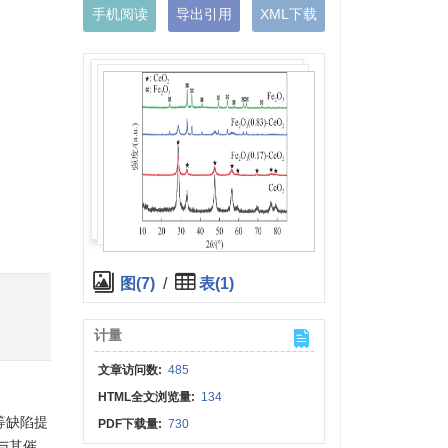
手机阅读
导出引用
XML下载
。
图(7)
/
表(1)
计量
文章访问数:
485
HTML全文浏览量:
134
等缺陷提
PDF下载量:
730
与其催