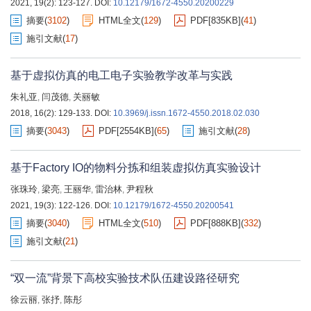
2021, 19(2): 123-127.
DOI:
10.12179/1672-4550.20200229
摘要
(
3102
)
HTML全文
(
129
)
PDF[
835KB
]
(
41
)
施引文献
(
17
)
基于虚拟仿真的电工电子实验教学改革与实践
朱礼亚
闫茂德
关丽敏
,
,
2018, 16(2): 129-133.
DOI:
10.3969/j.issn.1672-4550.2018.02.030
摘要
(
3043
)
PDF[
2554KB
]
(
65
)
施引文献
(
28
)
基于Factory IO的物料分拣和组装虚拟仿真实验设计
张珠玲
梁亮
王丽华
雷治林
尹程秋
,
,
,
,
2021, 19(3): 122-126.
DOI:
10.12179/1672-4550.20200541
摘要
(
3040
)
HTML全文
(
510
)
PDF[
888KB
]
(
332
)
施引文献
(
21
)
“双一流”背景下高校实验技术队伍建设路径研究
徐云丽
张抒
陈彤
,
,