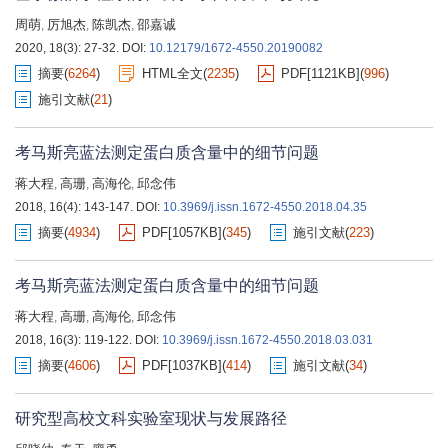
周萌
厉旭杰
陈凯杰
邵嘉诚
,
,
,
2020, 18(3): 27-32.
DOI:
10.12179/1672-4550.20190082
摘要
(
6264
)
HTML全文
(
2235
)
PDF[
1121KB
]
(
996
)
施引文献
(
21
)
考马斯亮蓝法测定蛋白质含量中的细节问题
蒋大程
高珊
高海伦
邱念伟
,
,
,
2018, 16(4): 143-147.
DOI:
10.3969/j.issn.1672-4550.2018.04.35
摘要
(
4934
)
PDF[
1057KB
]
(
345
)
施引文献
(
223
)
考马斯亮蓝法测定蛋白质含量中的细节问题
蒋大程
高珊
高海伦
邱念伟
,
,
,
2018, 16(3): 119-122.
DOI:
10.3969/j.issn.1672-4550.2018.03.031
摘要
(
4606
)
PDF[
1037KB
]
(
414
)
施引文献
(
34
)
研究型高校文科实验室现状与发展路径