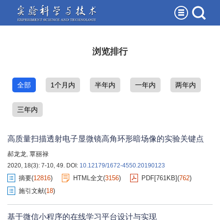
浏览排行
全部
1个月内
半年内
一年内
两年内
三年内
高质量扫描透射电子显微镜高角环形暗场像的实验关键点
郝龙龙
覃丽禄
,
2020, 18(3): 7-10, 49.
DOI:
10.12179/1672-4550.20190123
摘要
(
12816
)
HTML全文
(
3156
)
PDF[
761KB
]
(
762
)
施引文献
(
18
)
基于微信小程序的在线学习平台设计与实现