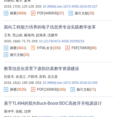
邱晓幼
秦天
廖勇
,
,
2019, 17(5): 125-129.
DOI:
10.3969/j.issn.1672-4550.2019.05.027
摘要
(
3669
)
PDF[
4495KB
]
(
37
)
施引文献
(
20
)
面向工程能力培养的电子信息类专业实践教学改革
王奇
范山岗
戴海鸿
赵海涛
沈建华
,
,
,
,
2020, 18(6): 71-75.
DOI:
10.12179/1672-4550.20200233
摘要
(
3641
)
HTML全文
(
330
)
PDF[
700KB
]
(
96
)
施引文献
(
25
)
教育信息化背景下虚拟仿真教学资源建设
刘亚丰
余龙江
卢群伟
苏莉
吴元喜
,
,
,
,
2018, 16(2): 195-198.
DOI:
10.3969/j.issn.1672-4550.2018.02.045
摘要
(
3525
)
PDF[
1930KB
]
(
165
)
施引文献
(
71
)
基于TL494的双向Buck-Boost BDC高效开关电源设计
黄仲平
徐航
沈烨
,
,