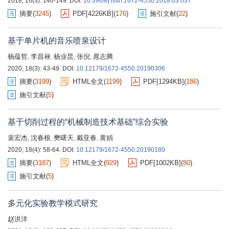
2018, 16(3): 146-149.
DOI:
10.3969/j.issn.1672-4550.2018.03.037
摘要
(
3245
)
PDF[
4226KB
]
(
176
)
施引文献
(
22
)
基于单片机的音乐喷泉设计
杨蕴哲
李昌禄
杨业昆
张倪
晁志腾
,
,
,
,
2020, 18(3): 43-49.
DOI:
10.12179/1672-4550.20190306
摘要
(
3199
)
HTML全文
(
1199
)
PDF[
1294KB
]
(
186
)
施引文献
(
5
)
基于切削过程的“机械制造技术基础”综合实验
裴宏杰
沈春根
樊曙天
戴亚春
黄娟
,
,
,
,
2020, 18(4): 58-64.
DOI:
10.12179/1672-4550.20190180
摘要
(
3187
)
HTML全文
(
929
)
PDF[
1002KB
]
(
80
)
施引文献
(
5
)
多元化实验教学模式研究
赵洪洋