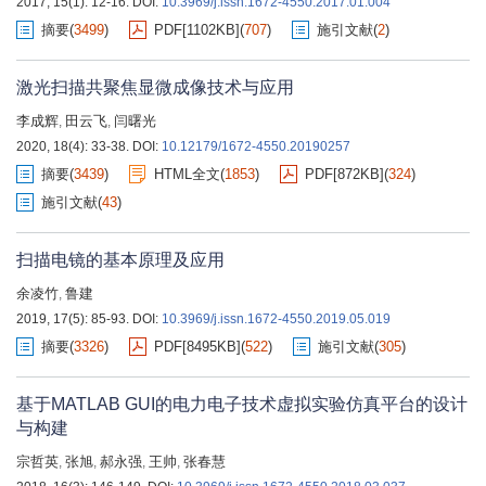
2017, 15(1): 12-16.
DOI:
10.3969/j.issn.1672-4550.2017.01.004
摘要
(
3499
)
PDF[
1102KB
]
(
707
)
施引文献
(
2
)
激光扫描共聚焦显微成像技术与应用
李成辉
田云飞
闫曙光
,
,
2020, 18(4): 33-38.
DOI:
10.12179/1672-4550.20190257
摘要
(
3439
)
HTML全文
(
1853
)
PDF[
872KB
]
(
324
)
施引文献
(
43
)
扫描电镜的基本原理及应用
余凌竹
鲁建
,
2019, 17(5): 85-93.
DOI:
10.3969/j.issn.1672-4550.2019.05.019
摘要
(
3326
)
PDF[
8495KB
]
(
522
)
施引文献
(
305
)
基于MATLAB GUI的电力电子技术虚拟实验仿真平台的设计
与构建
宗哲英
张旭
郝永强
王帅
张春慧
,
,
,
,