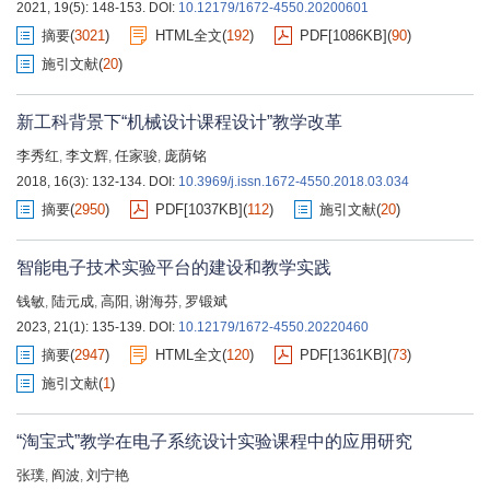
2021, 19(5): 148-153.
DOI:
10.12179/1672-4550.20200601
摘要
(
3021
)
HTML全文
(
192
)
PDF[
1086KB
]
(
90
)
施引文献
(
20
)
新工科背景下“机械设计课程设计”教学改革
李秀红
李文辉
任家骏
庞荫铭
,
,
,
2018, 16(3): 132-134.
DOI:
10.3969/j.issn.1672-4550.2018.03.034
摘要
(
2950
)
PDF[
1037KB
]
(
112
)
施引文献
(
20
)
智能电子技术实验平台的建设和教学实践
钱敏
陆元成
高阳
谢海芬
罗锻斌
,
,
,
,
2023, 21(1): 135-139.
DOI:
10.12179/1672-4550.20220460
摘要
(
2947
)
HTML全文
(
120
)
PDF[
1361KB
]
(
73
)
施引文献
(
1
)
“淘宝式”教学在电子系统设计实验课程中的应用研究
张璞
阎波
刘宁艳
,
,