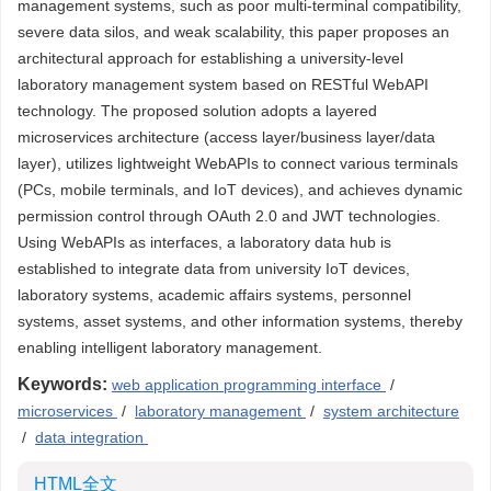
management systems, such as poor multi-terminal compatibility,
severe data silos, and weak scalability, this paper proposes an
architectural approach for establishing a university-level
laboratory management system based on RESTful WebAPI
technology. The proposed solution adopts a layered
microservices architecture (access layer/business layer/data
layer), utilizes lightweight WebAPIs to connect various terminals
(PCs, mobile terminals, and IoT devices), and achieves dynamic
permission control through OAuth 2.0 and JWT technologies.
Using WebAPIs as interfaces, a laboratory data hub is
established to integrate data from university IoT devices,
laboratory systems, academic affairs systems, personnel
systems, asset systems, and other information systems, thereby
enabling intelligent laboratory management.
Keywords:
web application programming interface
/
microservices
/
laboratory management
/
system architecture
/
data integration
HTML全文